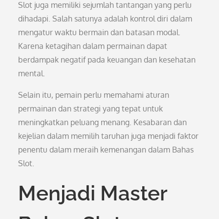
Slot juga memiliki sejumlah tantangan yang perlu
dihadapi. Salah satunya adalah kontrol diri dalam
mengatur waktu bermain dan batasan modal.
Karena ketagihan dalam permainan dapat
berdampak negatif pada keuangan dan kesehatan
mental.
Selain itu, pemain perlu memahami aturan
permainan dan strategi yang tepat untuk
meningkatkan peluang menang. Kesabaran dan
kejelian dalam memilih taruhan juga menjadi faktor
penentu dalam meraih kemenangan dalam Bahas
Slot.
Menjadi Master