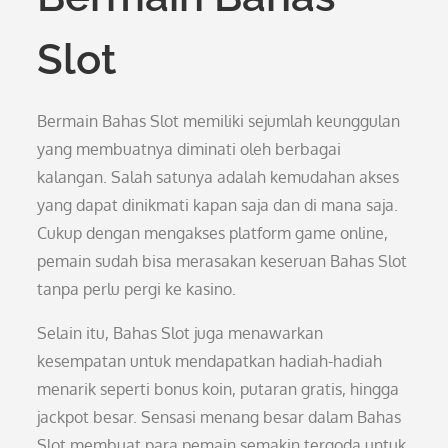
Slot
Bermain Bahas Slot memiliki sejumlah keunggulan
yang membuatnya diminati oleh berbagai
kalangan. Salah satunya adalah kemudahan akses
yang dapat dinikmati kapan saja dan di mana saja.
Cukup dengan mengakses platform game online,
pemain sudah bisa merasakan keseruan Bahas Slot
tanpa perlu pergi ke kasino.
Selain itu, Bahas Slot juga menawarkan
kesempatan untuk mendapatkan hadiah-hadiah
menarik seperti bonus koin, putaran gratis, hingga
jackpot besar. Sensasi menang besar dalam Bahas
Slot membuat para pemain semakin tergoda untuk