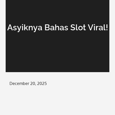
Asyiknya Bahas Slot Viral!
Posted
December 20, 2025
on