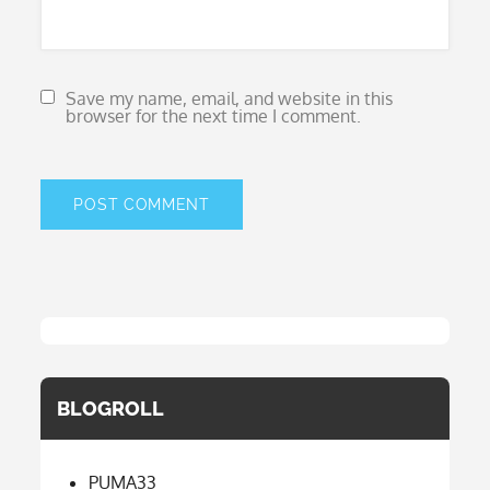
Save my name, email, and website in this
browser for the next time I comment.
BLOGROLL
PUMA33