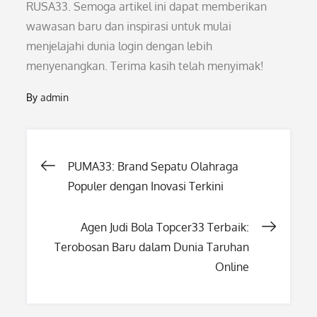
RUSA33. Semoga artikel ini dapat memberikan
wawasan baru dan inspirasi untuk mulai
menjelajahi dunia login dengan lebih
menyenangkan. Terima kasih telah menyimak!
By
admin
Post
PUMA33: Brand Sepatu Olahraga
Populer dengan Inovasi Terkini
navigation
Agen Judi Bola Topcer33 Terbaik:
Terobosan Baru dalam Dunia Taruhan
Online