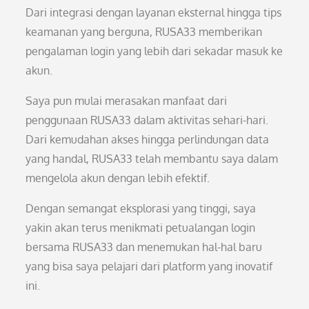
Dari integrasi dengan layanan eksternal hingga tips
keamanan yang berguna, RUSA33 memberikan
pengalaman login yang lebih dari sekadar masuk ke
akun.
Saya pun mulai merasakan manfaat dari
penggunaan RUSA33 dalam aktivitas sehari-hari.
Dari kemudahan akses hingga perlindungan data
yang handal, RUSA33 telah membantu saya dalam
mengelola akun dengan lebih efektif.
Dengan semangat eksplorasi yang tinggi, saya
yakin akan terus menikmati petualangan login
bersama RUSA33 dan menemukan hal-hal baru
yang bisa saya pelajari dari platform yang inovatif
ini.