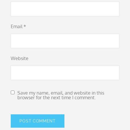
Email
*
Website
Save my name, email, and website in this
browser for the next time I comment.