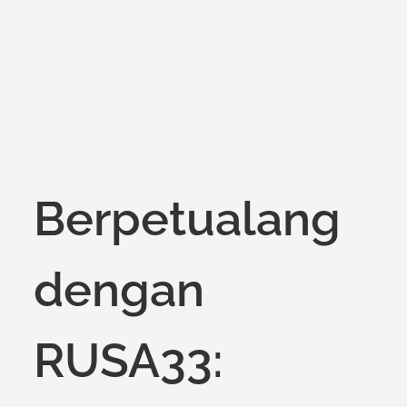
on
Berpetualang
dengan
RUSA33: