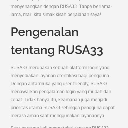
menyenangkan dengan RUSA33. Tanpa berlama-
lama, mari kita simak kisah perjalanan saya!
Pengenalan
tentang RUSA33
RUSA33 merupakan sebuah platform login yang
menyediakan layanan otentikasi bagi pengguna.
Dengan antarmuka yang user-friendly, RUSA33
menawarkan pengalaman login yang mudah dan
cepat. Tidak hanya itu, keamanan juga menjadi
prioritas utama RUSA33 sehingga pengguna dapat
merasa aman saat menggunakan layanannya.