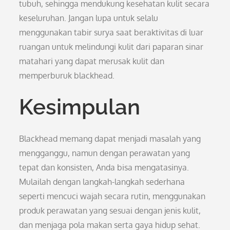
tubuh, sehingga mendukung kesehatan kulit secara
keseluruhan. Jangan lupa untuk selalu
menggunakan tabir surya saat beraktivitas di luar
ruangan untuk melindungi kulit dari paparan sinar
matahari yang dapat merusak kulit dan
memperburuk blackhead.
Kesimpulan
Blackhead memang dapat menjadi masalah yang
mengganggu, namun dengan perawatan yang
tepat dan konsisten, Anda bisa mengatasinya.
Mulailah dengan langkah-langkah sederhana
seperti mencuci wajah secara rutin, menggunakan
produk perawatan yang sesuai dengan jenis kulit,
dan menjaga pola makan serta gaya hidup sehat.