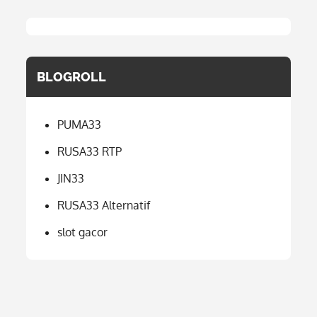
BLOGROLL
PUMA33
RUSA33 RTP
JIN33
RUSA33 Alternatif
slot gacor