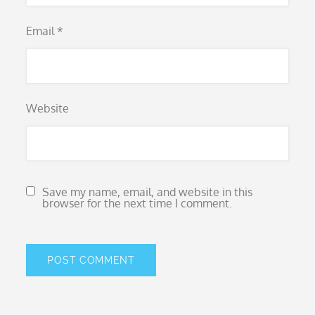
Email
*
Website
Save my name, email, and website in this
browser for the next time I comment.