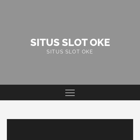
Skip
to
content
SITUS SLOT OKE
SITUS SLOT OKE