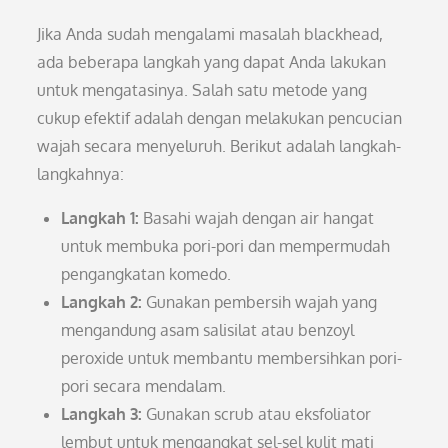
Jika Anda sudah mengalami masalah blackhead,
ada beberapa langkah yang dapat Anda lakukan
untuk mengatasinya. Salah satu metode yang
cukup efektif adalah dengan melakukan pencucian
wajah secara menyeluruh. Berikut adalah langkah-
langkahnya:
Langkah 1:
Basahi wajah dengan air hangat
untuk membuka pori-pori dan mempermudah
pengangkatan komedo.
Langkah 2:
Gunakan pembersih wajah yang
mengandung asam salisilat atau benzoyl
peroxide untuk membantu membersihkan pori-
pori secara mendalam.
Langkah 3:
Gunakan scrub atau eksfoliator
lembut untuk mengangkat sel-sel kulit mati