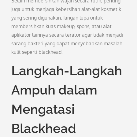
Selain membersihkan wajah secara rutin, penting
juga untuk menjaga kebersihan alat-alat kosmetik
yang sering digunakan. Jangan lupa untuk
membersihkan kuas makeup, spons, atau alat
aplikator lainnya secara teratur agar tidak menjadi
sarang bakteri yang dapat menyebabkan masalah
kulit seperti blackhead.
Langkah-Langkah
Ampuh dalam
Mengatasi
Blackhead