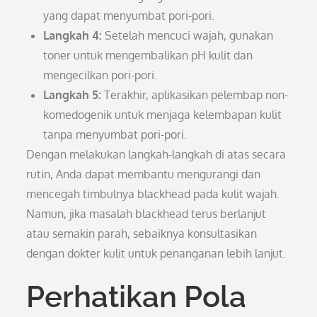
yang dapat menyumbat pori-pori.
Langkah 4:
Setelah mencuci wajah, gunakan
toner untuk mengembalikan pH kulit dan
mengecilkan pori-pori.
Langkah 5:
Terakhir, aplikasikan pelembap non-
komedogenik untuk menjaga kelembapan kulit
tanpa menyumbat pori-pori.
Dengan melakukan langkah-langkah di atas secara
rutin, Anda dapat membantu mengurangi dan
mencegah timbulnya blackhead pada kulit wajah.
Namun, jika masalah blackhead terus berlanjut
atau semakin parah, sebaiknya konsultasikan
dengan dokter kulit untuk penanganan lebih lanjut.
Perhatikan Pola