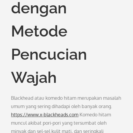
dengan
Metode
Pencucian
Wajah
Blackhead atau komedo hitam merupakan masalah
umum yang sering dihadapi oleh banyak orang.
https://www.x-blackheads.com
Komedo hitam
muncul akibat pori-pori yang tersumbat oleh
minyak dan sel-sel kulit mati, dan seringkali