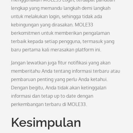
lengkap yang memandu langkah demi langkah
untuk melakukan login, sehingga tidak ada
kebingungan yang dirasakan. MOLE33
berkomitmen untuk memberikan pengalaman
terbaik kepada setiap pengguna, termasuk yang
baru pertama kali merasakan platform ini.
Jangan lewatkan juga fitur notifikasi yang akan
memberitahu Anda tentang informasi terbaru atau
pembaruan penting yang perlu Anda ketahui.
Dengan begitu, Anda tidak akan ketinggalan
informasi dan tetap up to date dengan
perkembangan terbaru di MOLE33.
Kesimpulan