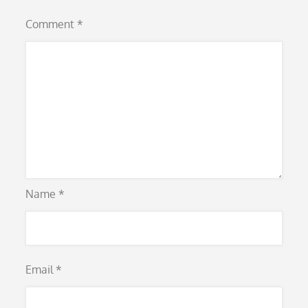
Comment
*
Name
*
Email
*