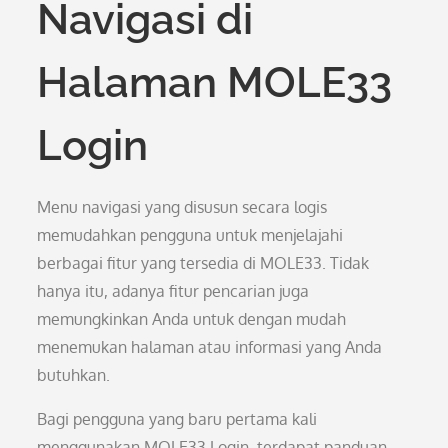
Navigasi di
Halaman MOLE33
Login
Menu navigasi yang disusun secara logis
memudahkan pengguna untuk menjelajahi
berbagai fitur yang tersedia di MOLE33. Tidak
hanya itu, adanya fitur pencarian juga
memungkinkan Anda untuk dengan mudah
menemukan halaman atau informasi yang Anda
butuhkan.
Bagi pengguna yang baru pertama kali
menggunakan MOLE33 Login, terdapat panduan