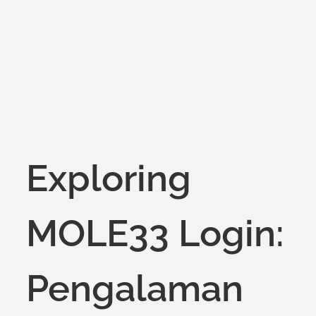
on
Exploring
MOLE33 Login:
Pengalaman