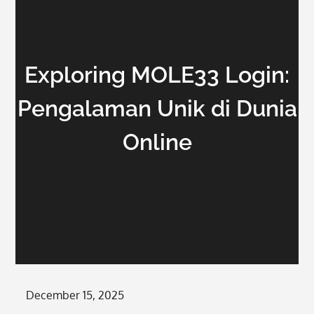
Exploring MOLE33 Login:
Pengalaman Unik di Dunia
Online
Posted
December 15, 2025