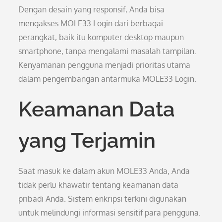
Dengan desain yang responsif, Anda bisa
mengakses MOLE33 Login dari berbagai
perangkat, baik itu komputer desktop maupun
smartphone, tanpa mengalami masalah tampilan.
Kenyamanan pengguna menjadi prioritas utama
dalam pengembangan antarmuka MOLE33 Login.
Keamanan Data
yang Terjamin
Saat masuk ke dalam akun MOLE33 Anda, Anda
tidak perlu khawatir tentang keamanan data
pribadi Anda. Sistem enkripsi terkini digunakan
untuk melindungi informasi sensitif para pengguna.