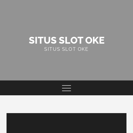
Skip
to
content
SITUS SLOT OKE
SITUS SLOT OKE