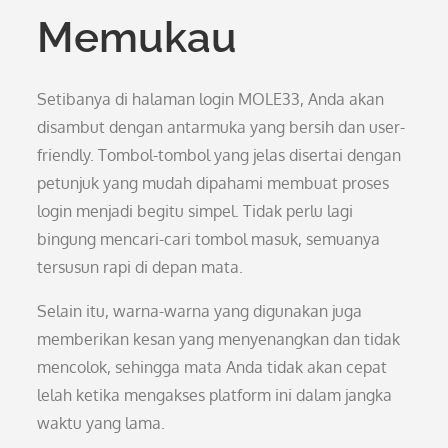
Memukau
Setibanya di halaman login MOLE33, Anda akan
disambut dengan antarmuka yang bersih dan user-
friendly. Tombol-tombol yang jelas disertai dengan
petunjuk yang mudah dipahami membuat proses
login menjadi begitu simpel. Tidak perlu lagi
bingung mencari-cari tombol masuk, semuanya
tersusun rapi di depan mata.
Selain itu, warna-warna yang digunakan juga
memberikan kesan yang menyenangkan dan tidak
mencolok, sehingga mata Anda tidak akan cepat
lelah ketika mengakses platform ini dalam jangka
waktu yang lama.