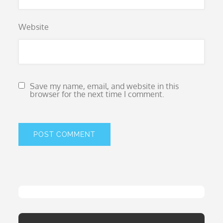
Website
Save my name, email, and website in this
browser for the next time I comment.