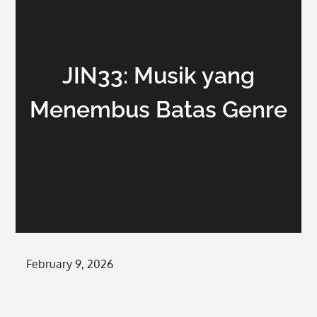
JIN33: Musik yang
Menembus Batas Genre
Posted
February 9, 2026
on