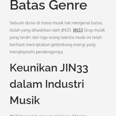
Batas Genre
Sebuah dunia di mana musik tak mengenal batas,
itulah yang dihadirkan oleh JIN33.
JIN33
Grup musik
yang terdiri dari tiga orang talenta muda ini telah
berhasil menciptakan gelombang energi yang
menghipnotis pendengarnya.
Keunikan JIN33
dalam Industri
Musik