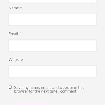
Name
*
Email
*
Website
Save my name, email, and website in this
browser for the next time I comment.