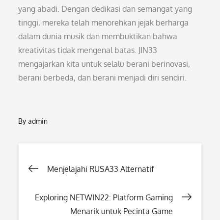
yang abadi. Dengan dedikasi dan semangat yang
tinggi, mereka telah menorehkan jejak berharga
dalam dunia musik dan membuktikan bahwa
kreativitas tidak mengenal batas. JIN33
mengajarkan kita untuk selalu berani berinovasi,
berani berbeda, dan berani menjadi diri sendiri.
By
admin
Post
Menjelajahi RUSA33 Alternatif
navigation
Exploring NETWIN22: Platform Gaming
Menarik untuk Pecinta Game