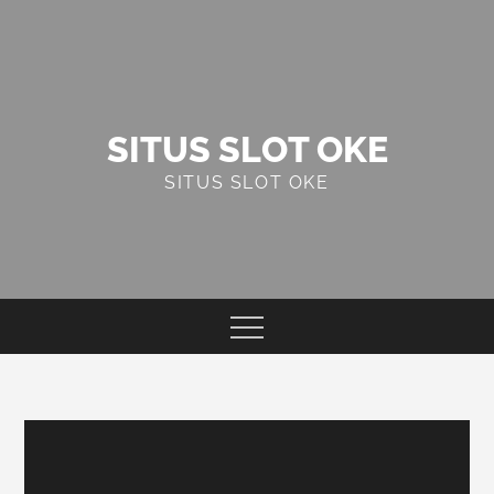
Skip
to
content
SITUS SLOT OKE
SITUS SLOT OKE