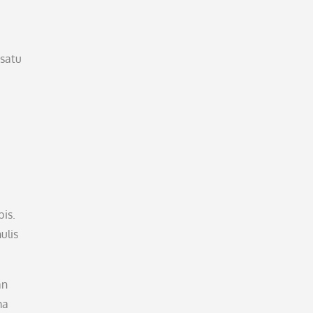
 satu
is.
ulis
an
ma