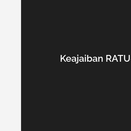
Keajaiban RATU