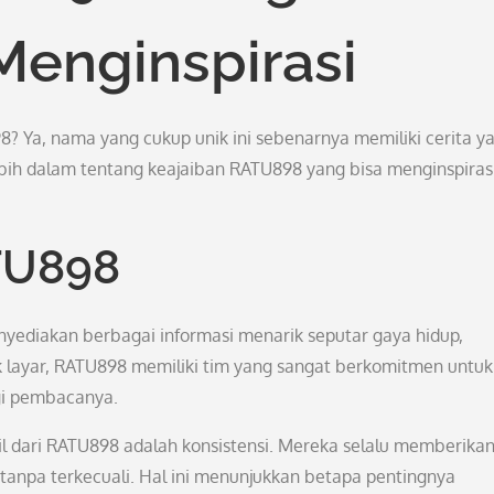
Menginspirasi
Ya, nama yang cukup unik ini sebenarnya memiliki cerita y
lebih dalam tentang keajaiban RATU898 yang bisa menginspirasi
ATU898
yediakan berbagai informasi menarik seputar gaya hidup,
ik layar, RATU898 memiliki tim yang sangat berkomitmen untuk
gi pembacanya.
il dari RATU898 adalah konsistensi. Mereka selalu memberika
 tanpa terkecuali. Hal ini menunjukkan betapa pentingnya