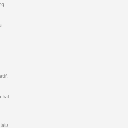
ng
a
tif,
sehat,
lalu