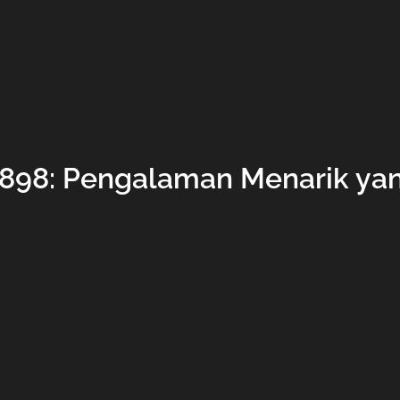
898: Pengalaman Menarik yan