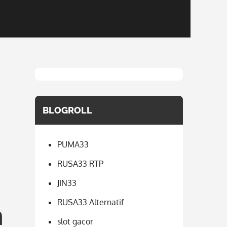
BLOGROLL
PUMA33
RUSA33 RTP
JIN33
RUSA33 Alternatif
n
slot gacor