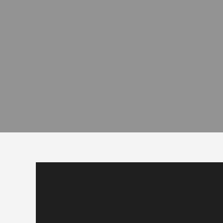
Skip
to
content