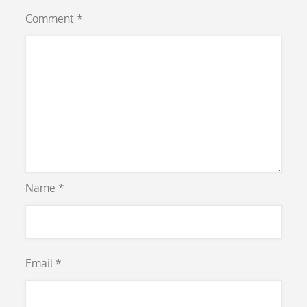
Comment
*
Name
*
Email
*