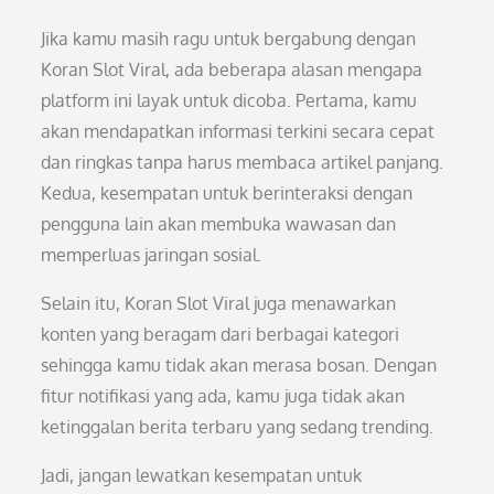
Jika kamu masih ragu untuk bergabung dengan
Koran Slot Viral, ada beberapa alasan mengapa
platform ini layak untuk dicoba. Pertama, kamu
akan mendapatkan informasi terkini secara cepat
dan ringkas tanpa harus membaca artikel panjang.
Kedua, kesempatan untuk berinteraksi dengan
pengguna lain akan membuka wawasan dan
memperluas jaringan sosial.
Selain itu, Koran Slot Viral juga menawarkan
konten yang beragam dari berbagai kategori
sehingga kamu tidak akan merasa bosan. Dengan
fitur notifikasi yang ada, kamu juga tidak akan
ketinggalan berita terbaru yang sedang trending.
Jadi, jangan lewatkan kesempatan untuk