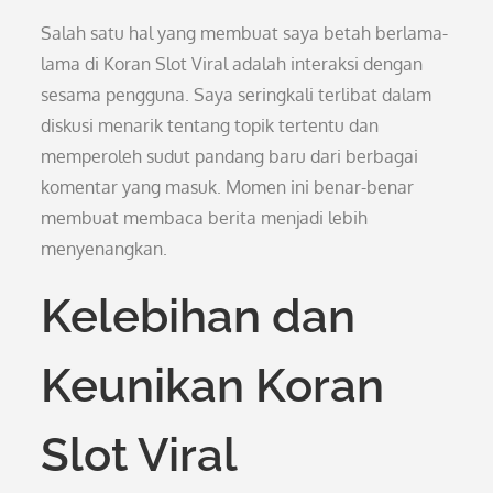
Salah satu hal yang membuat saya betah berlama-
lama di Koran Slot Viral adalah interaksi dengan
sesama pengguna. Saya seringkali terlibat dalam
diskusi menarik tentang topik tertentu dan
memperoleh sudut pandang baru dari berbagai
komentar yang masuk. Momen ini benar-benar
membuat membaca berita menjadi lebih
menyenangkan.
Kelebihan dan
Keunikan Koran
Slot Viral