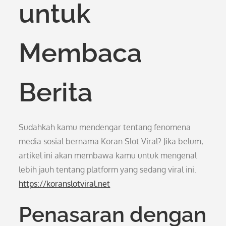
untuk
Membaca
Berita
Sudahkah kamu mendengar tentang fenomena
media sosial bernama Koran Slot Viral? Jika belum,
artikel ini akan membawa kamu untuk mengenal
lebih jauh tentang platform yang sedang viral ini.
https://koranslotviral.net
Penasaran dengan