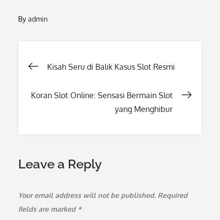
By
admin
Post
Kisah Seru di Balik Kasus Slot Resmi
navigation
Koran Slot Online: Sensasi Bermain Slot
yang Menghibur
Leave a Reply
Your email address will not be published.
Required
fields are marked
*