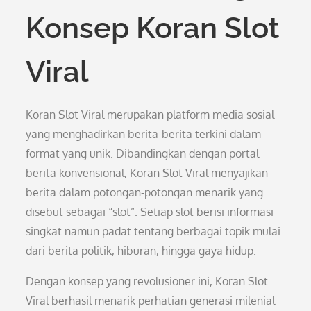
Konsep Koran Slot
Viral
Koran Slot Viral merupakan platform media sosial
yang menghadirkan berita-berita terkini dalam
format yang unik. Dibandingkan dengan portal
berita konvensional, Koran Slot Viral menyajikan
berita dalam potongan-potongan menarik yang
disebut sebagai “slot”. Setiap slot berisi informasi
singkat namun padat tentang berbagai topik mulai
dari berita politik, hiburan, hingga gaya hidup.
Dengan konsep yang revolusioner ini, Koran Slot
Viral berhasil menarik perhatian generasi milenial