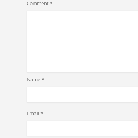
Comment
*
Name
*
Email
*