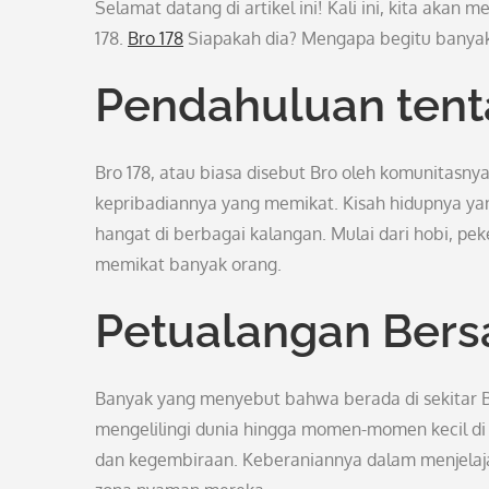
Selamat datang di artikel ini! Kali ini, kita akan 
178.
Bro 178
Siapakah dia? Mengapa begitu banyak 
Pendahuluan tent
Bro 178, atau biasa disebut Bro oleh komunitasny
kepribadiannya yang memikat. Kisah hidupnya ya
hangat di berbagai kalangan. Mulai dari hobi, pe
memikat banyak orang.
Petualangan Bers
Banyak yang menyebut bahwa berada di sekitar B
mengelilingi dunia hingga momen-momen kecil di
dan kegembiraan. Keberaniannya dalam menjelajah