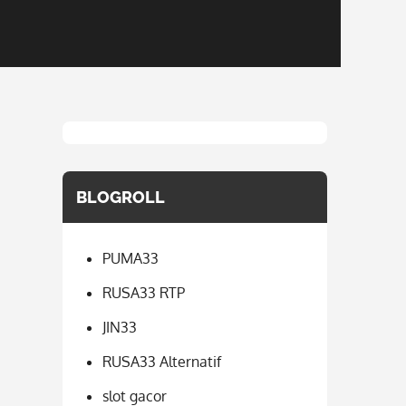
BLOGROLL
PUMA33
RUSA33 RTP
JIN33
RUSA33 Alternatif
slot gacor