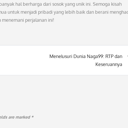
r banyak hal berharga dari sosok yang unik ini. Semoga kisah
emua untuk menjadi pribadi yang lebih baik dan berani mengha
 menemani perjalanan ini!
Menelusuri Dunia Naga99: RTP dan
Keseruannya
ields are marked
*