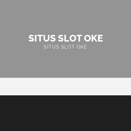
SITUS SLOT OKE
SITUS SLOT OKE