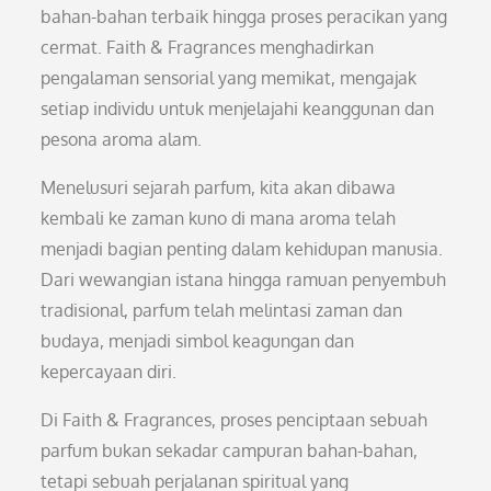
bahan-bahan terbaik hingga proses peracikan yang
cermat. Faith & Fragrances menghadirkan
pengalaman sensorial yang memikat, mengajak
setiap individu untuk menjelajahi keanggunan dan
pesona aroma alam.
Menelusuri sejarah parfum, kita akan dibawa
kembali ke zaman kuno di mana aroma telah
menjadi bagian penting dalam kehidupan manusia.
Dari wewangian istana hingga ramuan penyembuh
tradisional, parfum telah melintasi zaman dan
budaya, menjadi simbol keagungan dan
kepercayaan diri.
Di Faith & Fragrances, proses penciptaan sebuah
parfum bukan sekadar campuran bahan-bahan,
tetapi sebuah perjalanan spiritual yang