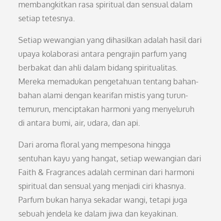
membangkitkan rasa spiritual dan sensual dalam
setiap tetesnya.
Setiap wewangian yang dihasilkan adalah hasil dari
upaya kolaborasi antara pengrajin parfum yang
berbakat dan ahli dalam bidang spiritualitas.
Mereka memadukan pengetahuan tentang bahan-
bahan alami dengan kearifan mistis yang turun-
temurun, menciptakan harmoni yang menyeluruh
di antara bumi, air, udara, dan api.
Dari aroma floral yang mempesona hingga
sentuhan kayu yang hangat, setiap wewangian dari
Faith & Fragrances adalah cerminan dari harmoni
spiritual dan sensual yang menjadi ciri khasnya.
Parfum bukan hanya sekadar wangi, tetapi juga
sebuah jendela ke dalam jiwa dan keyakinan.