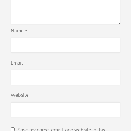
Name
*
Email
*
Website
Save my name, email, and website in this