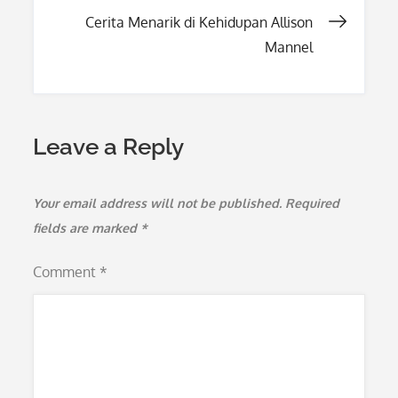
navigation
Cerita Menarik di Kehidupan Allison
Mannel
Leave a Reply
Your email address will not be published.
Required
fields are marked
*
Comment
*