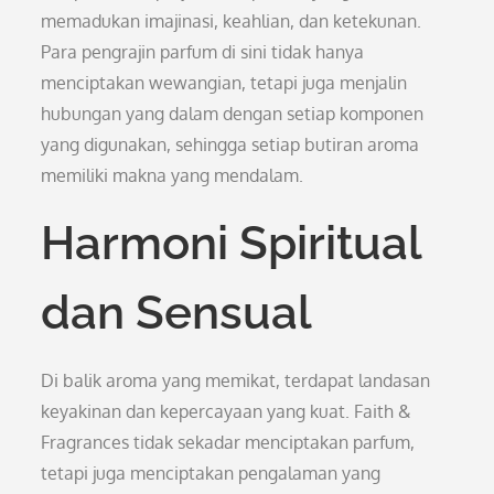
memadukan imajinasi, keahlian, dan ketekunan.
Para pengrajin parfum di sini tidak hanya
menciptakan wewangian, tetapi juga menjalin
hubungan yang dalam dengan setiap komponen
yang digunakan, sehingga setiap butiran aroma
memiliki makna yang mendalam.
Harmoni Spiritual
dan Sensual
Di balik aroma yang memikat, terdapat landasan
keyakinan dan kepercayaan yang kuat. Faith &
Fragrances tidak sekadar menciptakan parfum,
tetapi juga menciptakan pengalaman yang