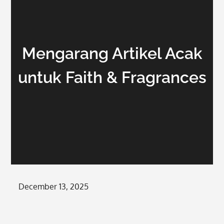
Mengarang Artikel Acak
untuk Faith & Fragrances
Posted
December 13, 2025
on