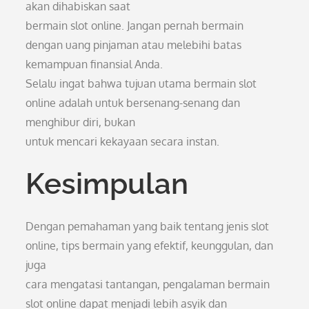
akan dihabiskan saat
bermain slot online. Jangan pernah bermain
dengan uang pinjaman atau melebihi batas
kemampuan finansial Anda.
Selalu ingat bahwa tujuan utama bermain slot
online adalah untuk bersenang-senang dan
menghibur diri, bukan
untuk mencari kekayaan secara instan.
Kesimpulan
Dengan pemahaman yang baik tentang jenis slot
online, tips bermain yang efektif, keunggulan, dan
juga
cara mengatasi tantangan, pengalaman bermain
slot online dapat menjadi lebih asyik dan