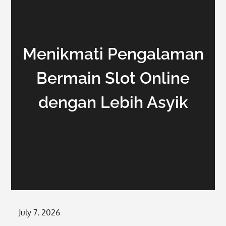
Menikmati Pengalaman
Bermain Slot Online
dengan Lebih Asyik
Posted
July 7, 2026