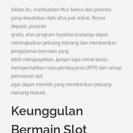
Selain itu, manfaatkan fitur bonus dan promosi
yang disediakan oleh situs judi online. Bonus
deposit, putaran
gratis, atau program loyalitas biasanya dapat
meningkatkan peluang menang dan memberikan
pengalaman bermain yang
lebih mengasyikkan. Jangan lupa untuk selalu
memperhatikan rasio pembayaran (RTP) dari setiap
permainan slot
agar dapat memilih yang memberikan peluang
menang terbaik.
Keunggulan
Bermain Slot